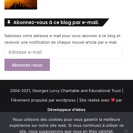
Abonnez-vous à ce blog par e-mail.
Saisissez votre adresse e-mail pour vous abonner à ce blog et
recevoir une notification de chaque nouvel article par e-mail.
Adresse
e-
mail
Abonnez-vous
2004-2021, Georges Lurcy Charitable and Educational Trust |
Fièrement propulsé par wordpress | Site réalisé avec
par
Développeur d'idées
Nous utilisons des cookies pour vous garantir la meilleure
RSS
expérience sur notre site web. Si vous continuez à utiliser ce
site, nous supposerons que vous en êtes satisfait.