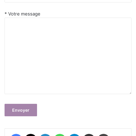
* Votre message
Facebook
X
Linkedin
WhatsApp
Telegram
Partager par email
Imprimer